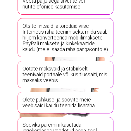
Veeta palju aega arvutite või
nutitelefonide kasutamisel
Otsite lihtsaid ja toredaid viise
Internetis raha teenimiseks, mida saab
hiljem konverteerida mobiilimaksete,
PayPali maksete ja kinkekaartide
kaudu (me ei saada raha pangakontole)
Ootate maksvaid ja stabiilselt
teenivaid portaale või küsitlussaiti, mis
maksaks veebis
Olete puhkusel ja soovite meie
veebisaidi kaudu teenida lisaraha
Sooviks paremini kasutada
järjekordades veedetud aega, teel