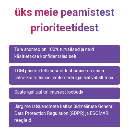
üks meie peamistest
prioriteetidest
Teie andmed on 100% turvalised ja neid
käsitletakse konfidentsiaalselt
TGM paneeli tellimusest loobumine on sama
lihtne kui tellimine, võite seda igal ajal vabalt teha
Saate igal ajal tellimusest loobuda
Järgime isikuandmete kaitse üldmääruse General
Data Protection Regulation (GDPR) ja ESOMARi
reegleid