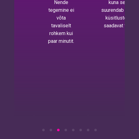
Nende
kuna see
tegemine ei
suurendab meie
võta
küsitlustest
tavaliselt
saadavat tulu.
rohkem kui
paar minutit.