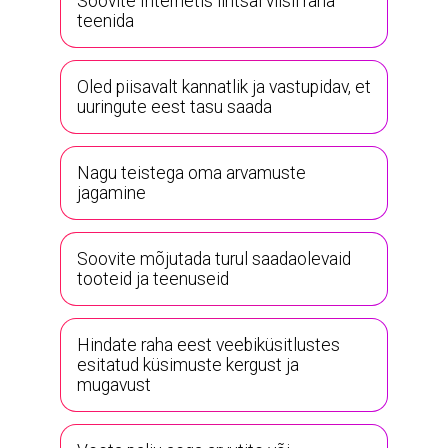
Soovite Internetis lihtsal viisil raha
teenida
Oled piisavalt kannatlik ja vastupidav, et
uuringute eest tasu saada
Nagu teistega oma arvamuste
jagamine
Soovite mõjutada turul saadaolevaid
tooteid ja teenuseid
Hindate raha eest veebiküsitlustes
esitatud küsimuste kergust ja
mugavust