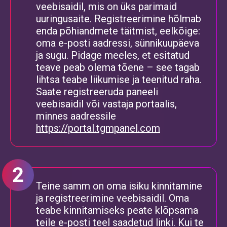
veebisaidil, mis on üks parimaid
uuringusaite. Registreerimine hõlmab
enda põhiandmete täitmist, eelkõige:
oma e-posti aadressi, sünnikuupäeva
ja sugu. Pidage meeles, et esitatud
teave peab olema tõene – see tagab
lihtsa teabe liikumise ja teenitud raha.
Saate registreeruda paneeli
veebisaidil või vastaja portaalis,
minnes aadressile
https://portal.tgmpanel.com
Teine samm on oma isiku kinnitamine
ja registreerimine veebisaidil. Oma
teabe kinnitamiseks peate klõpsama
teile e-posti teel saadetud linki. Kui te