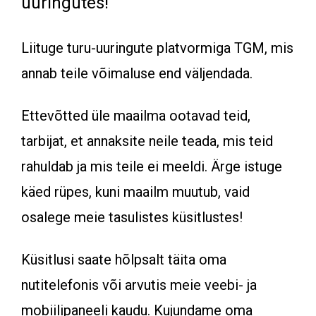
uuringutes!
Liituge turu-uuringute platvormiga TGM, mis
annab teile võimaluse end väljendada.
Ettevõtted üle maailma ootavad teid,
tarbijat, et annaksite neile teada, mis teid
rahuldab ja mis teile ei meeldi. Ärge istuge
käed rüpes, kuni maailm muutub, vaid
osalege meie tasulistes küsitlustes!
Küsitlusi saate hõlpsalt täita oma
nutitelefonis või arvutis meie veebi- ja
mobiilipaneeli kaudu. Kujundame oma