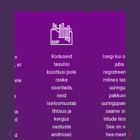
Koduseid
Isegi kui oleme
asid on
tasulisi
juba
lt palju, et
küsitlusi pole
registreerunud
eida
raske
mõnes tasulisi
uaalsetele
sooritada,
uuringuid
dele ja
neid
pakkuvas
stustele
iseloomustab
uuringupaneelis,
stavat
lihtsus ja
saame siiski
lust kuna
kergus
liituda teisega.
 pakuvad
vastuste
See on väga
aljud
andmisel.
hea meetod,
gufirmad.