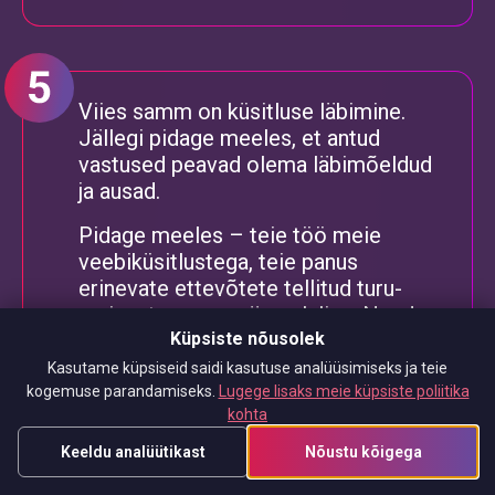
Viies samm on küsitluse läbimine.
Jällegi pidage meeles, et antud
vastused peavad olema läbimõeldud
ja ausad.
Pidage meeles – teie töö meie
veebiküsitlustega, teie panus
erinevate ettevõtete tellitud turu-
uuringutesse on väga oluline. Nende
uuringute põhjal tehakse olulisi
Küpsiste nõusolek
otsuseid, mis võivad mõjutada ka teie
Kasutame küpsiseid saidi kasutuse analüüsimiseks ja teie
elu. Küsitluste täitmisel ausate
kogemuse parandamiseks.
Lugege lisaks meie küpsiste poliitika
kohta
vastuste andmisel pole põhjust
muretsemiseks, kuna meie paneeli
Keeldu analüütikast
Nõustu kõigega
tasulised veebiküsitlused on täielikult