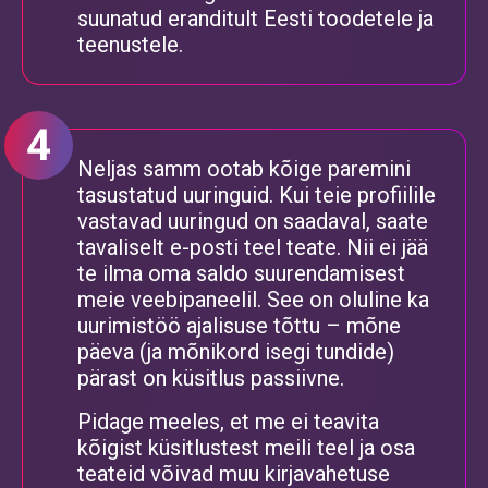
suunatud eranditult Eesti toodetele ja
teenustele.
Neljas samm ootab kõige paremini
tasustatud uuringuid. Kui teie profiilile
vastavad uuringud on saadaval, saate
tavaliselt e-posti teel teate. Nii ei jää
te ilma oma saldo suurendamisest
meie veebipaneelil. See on oluline ka
uurimistöö ajalisuse tõttu – mõne
päeva (ja mõnikord isegi tundide)
pärast on küsitlus passiivne.
Pidage meeles, et me ei teavita
kõigist küsitlustest meili teel ja osa
teateid võivad muu kirjavahetuse