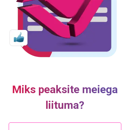
Miks peaksite meiega
liituma?