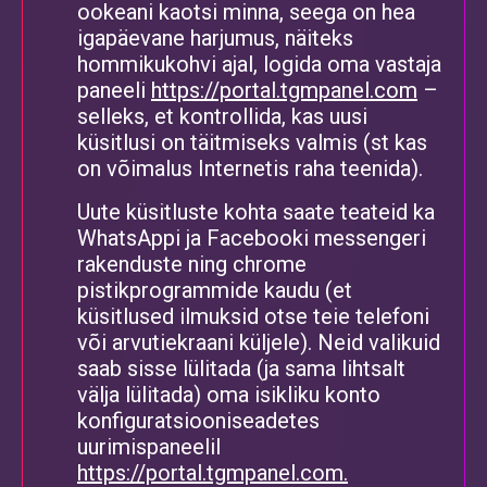
ookeani kaotsi minna, seega on hea
igapäevane harjumus, näiteks
hommikukohvi ajal, logida oma vastaja
paneeli
https://portal.tgmpanel.com
–
selleks, et kontrollida, kas uusi
küsitlusi on täitmiseks valmis (st kas
on võimalus Internetis raha teenida).
Uute küsitluste kohta saate teateid ka
WhatsAppi ja Facebooki messengeri
rakenduste ning chrome
pistikprogrammide kaudu (et
küsitlused ilmuksid otse teie telefoni
või arvutiekraani küljele). Neid valikuid
saab sisse lülitada (ja sama lihtsalt
välja lülitada) oma isikliku konto
konfiguratsiooniseadetes
uurimispaneelil
https://portal.tgmpanel.com.