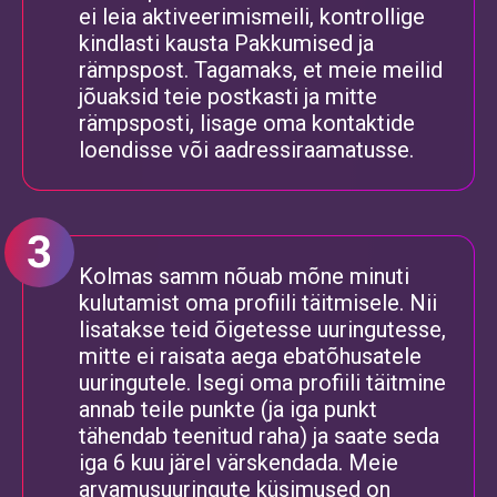
ei leia aktiveerimismeili, kontrollige
kindlasti kausta Pakkumised ja
rämpspost. Tagamaks, et meie meilid
jõuaksid teie postkasti ja mitte
rämpsposti, lisage oma kontaktide
loendisse või aadressiraamatusse.
Kolmas samm nõuab mõne minuti
kulutamist oma profiili täitmisele. Nii
lisatakse teid õigetesse uuringutesse,
mitte ei raisata aega ebatõhusatele
uuringutele. Isegi oma profiili täitmine
annab teile punkte (ja iga punkt
tähendab teenitud raha) ja saate seda
iga 6 kuu järel värskendada. Meie
arvamusuuringute küsimused on