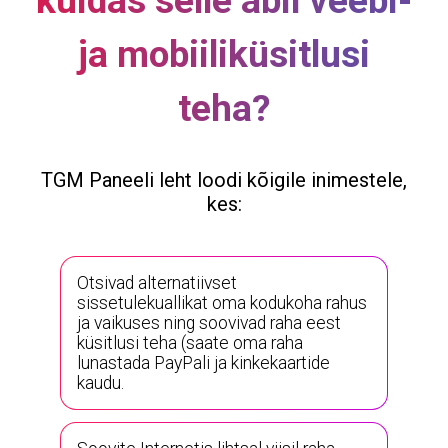
kuidas selle abil veebi-
ja mobiiliküsitlusi
teha?
TGM Paneeli leht loodi kõigile inimestele,
kes:
Otsivad alternatiivset
sissetulekuallikat oma kodukoha rahus
ja vaikuses ning soovivad raha eest
küsitlusi teha (saate oma raha
lunastada PayPali ja kinkekaartide
kaudu.