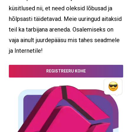
küsitlused nii, et need oleksid lõbusad ja
hõlpsasti täidetavad. Meie uuringud aitaksid
teil ka tarbijana areneda. Osalemiseks on
vaja ainult juurdepääsu mis tahes seadmele
ja Internetile!
REGISTREERU KOHE