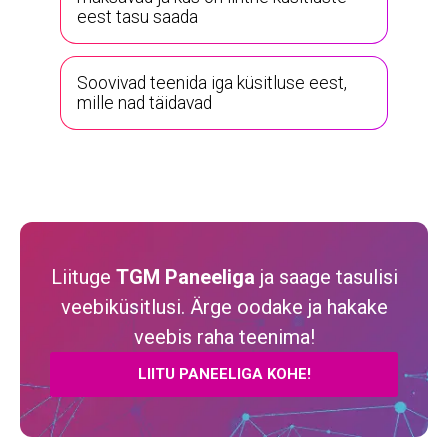
eest tasu saada
Soovivad teenida iga küsitluse eest,
mille nad täidavad
Liituge
TGM Paneeliga
ja saage tasulisi
veebiküsitlusi. Ärge oodake ja hakake
veebis raha teenima!
LIITU PANEELIGA KOHE!