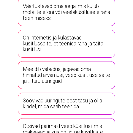
Väärtustavad oma aega, mis kulub
mobiiltelefoni või veebiküsitlusele raha
teenimiseks.
On internetis ja külastavad
küsitlussaite, et teenida raha ja täita
küsitlusi
Meeldib vabadus, jagavad oma
hinnatud arvamusi, veebiküsitluse saite
ja ... turu-uuringuid
Soovivad uuringute eest tasu ja olla
kindel, mida saab teenida
Otsivad parimaid veebiküsitlusi, mis
maksavad ja kus on lihtne küsitluste