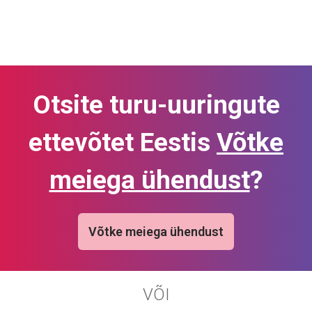
Otsite turu-uuringute
ettevõtet Eestis
Võtke
meiega ühendust
?
Võtke meiega ühendust
VÕI